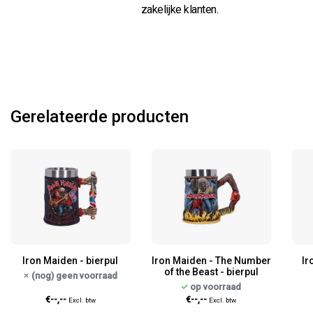
zakelijke klanten.
Gerelateerde producten
Iron Maiden - bierpul
Iron Maiden - The Number
Ir
of the Beast - bierpul
(nog) geen voorraad
op voorraad
€--,--
€--,--
Excl. btw
Excl. btw