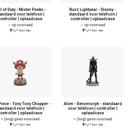
l of Duty - Mister Peeks -
Buzz Lightyear - Disney -
andaard voor telefoon |
standaard voor telefoon |
ontroller | oplaadcase
controller | oplaadcase
op voorraad
op voorraad
€--,--
€--,--
Excl. btw
Excl. btw
iece - Tony Tony Chopper -
Alien - Xenomorph - standaard
andaard voor telefoon |
voor telefoon | controller |
ontroller | oplaadcase
oplaadcase
(nog) geen voorraad
(nog) geen voorraad
€--,--
€--,--
Excl. btw
Excl. btw