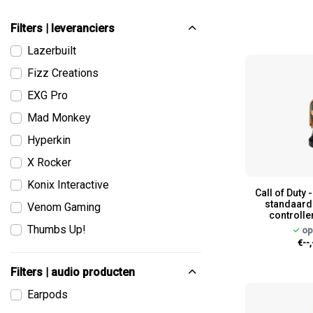
Filters | leveranciers
Lazerbuilt
Fizz Creations
EXG Pro
Mad Monkey
Hyperkin
X Rocker
Konix Interactive
Call of Duty
standaard 
Venom Gaming
controlle
Thumbs Up!
op
€--,
Filters | audio producten
Earpods