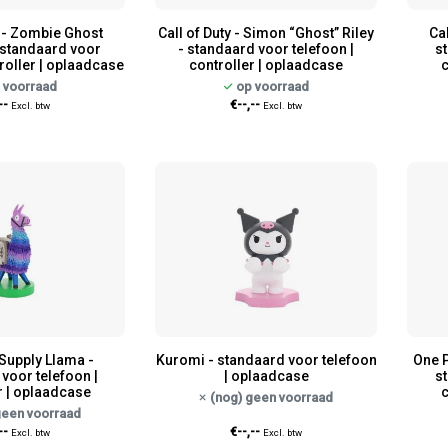
y - Zombie Ghost
Call of Duty - Simon “Ghost” Riley
Cal
standaard voor
- standaard voor telefoon |
st
troller | oplaadcase
controller | oplaadcase
c
 voorraad
op voorraad
--
€--,--
Excl. btw
Excl. btw
 Supply Llama -
Kuromi - standaard voor telefoon
One P
voor telefoon |
| oplaadcase
st
r | oplaadcase
c
(nog) geen voorraad
geen voorraad
--
€--,--
Excl. btw
Excl. btw