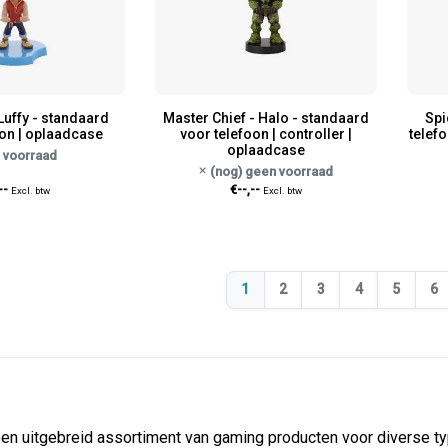
Luffy - standaard
Master Chief - Halo - standaard
Spi
oon | oplaadcase
voor telefoon | controller |
telefo
oplaadcase
 voorraad
(nog) geen voorraad
--
€--,--
Excl. btw
Excl. btw
1
2
3
4
5
6
n uitgebreid assortiment van gaming producten voor diverse typ