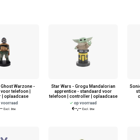
 - Ghost Warzone -
Star Wars - Grogu Mandalorian
Soni
voor telefoon |
apprentice - standaard voor
st
r | oplaadcase
telefoon | controller | oplaadcase
c
 voorraad
op voorraad
--
€--,--
Excl. btw
Excl. btw