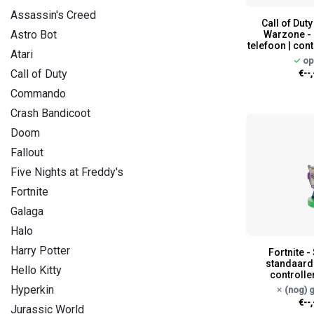
Assassin's Creed
Call of Dut
Astro Bot
Warzone - 
telefoon | con
Atari
op
Call of Duty
€--,
Commando
Crash Bandicoot
Doom
Fallout
Five Nights at Freddy's
Fortnite
Galaga
Halo
Harry Potter
Fortnite -
standaard 
Hello Kitty
controlle
Hyperkin
(nog) 
€--,
Jurassic World