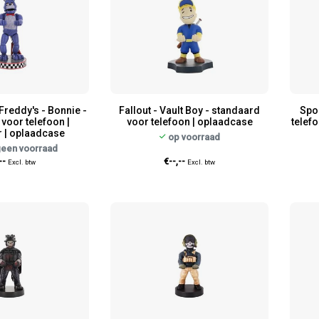
 Freddy's - Bonnie -
Fallout - Vault Boy - standaard
Spo
voor telefoon |
voor telefoon | oplaadcase
telefo
r | oplaadcase
op voorraad
geen voorraad
--
€--,--
Excl. btw
Excl. btw