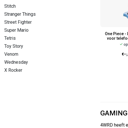
Stitch
Stranger Things
Street Fighter
Super Mario
One Piece - 
Tetris
voor telef
op
Toy Story
Venom
€--,
Wednesday
X Rocker
GAMING
4WRD heeft ee