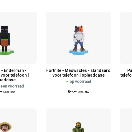
t - Enderman -
Fortnite - Meowscles - standaard
Pa
voor telefoon |
voor telefoon | oplaadcase
telefo
aadcase
op voorraad
geen voorraad
--
€--,--
Excl. btw
Excl. btw