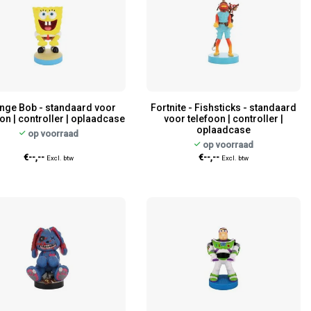
nge Bob - standaard voor
Fortnite - Fishsticks - standaard
on | controller | oplaadcase
voor telefoon | controller |
oplaadcase
op voorraad
op voorraad
€--,--
€--,--
Excl. btw
Excl. btw