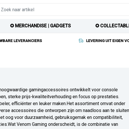
✪ MERCHANDISE | GADGETS
✪ COLLECTABL
WBARE LEVERANCIERS
LEVERING UIT EIGEN 
 hoogwaardige gamingaccessoires ontwikkelt voor console
n, sterke prijs-kwaliteitverhouding en focus op prestaties.
ler, efficiënter en leuker maken.Het assortiment omvat onder
iverse accessoires die ontworpen zijn om naadloos aan te sluite
met oog voor duurzaamheid, gebruiksgemak en compatibiliteit,
aties.Wat Venom Gaming onderscheidt, is de combinatie van