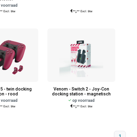
 voorraad
--
€--,--
Excl. btw
Excl. btw
5 - twin docking
Venom - Switch 2 - Joy-Con
ion - rood
docking station - magnetisch
 voorraad
op voorraad
--
€--,--
Excl. btw
Excl. btw
1