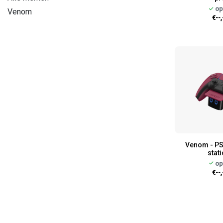
op
Venom
€--,
Venom - PS
stat
op
€--,