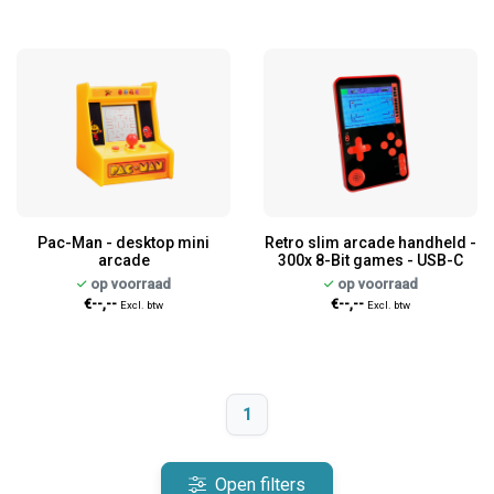
Pac-Man - desktop mini
Retro slim arcade handheld -
arcade
300x 8-Bit games - USB-C
op voorraad
op voorraad
€--,--
€--,--
Excl. btw
Excl. btw
1
Open filters