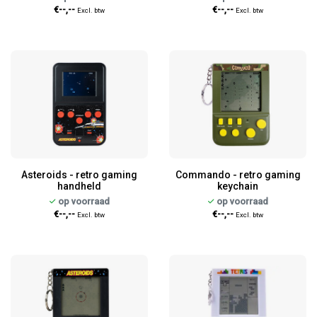
€--,--
€--,--
Excl. btw
Excl. btw
Asteroids - retro gaming
Commando - retro gaming
handheld
keychain
op voorraad
op voorraad
€--,--
€--,--
Excl. btw
Excl. btw