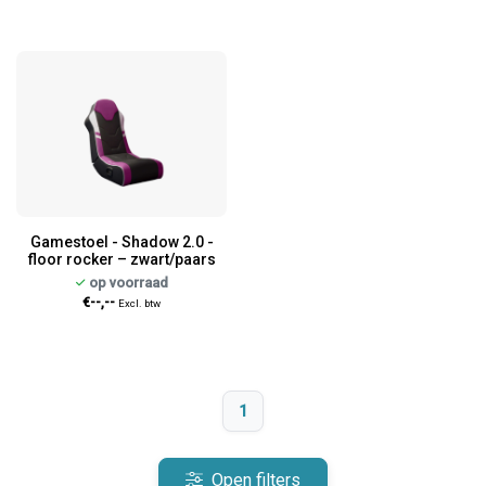
Gamestoel - Shadow 2.0 -
floor rocker – zwart/paars
op voorraad
€--,--
Excl. btw
1
Open filters