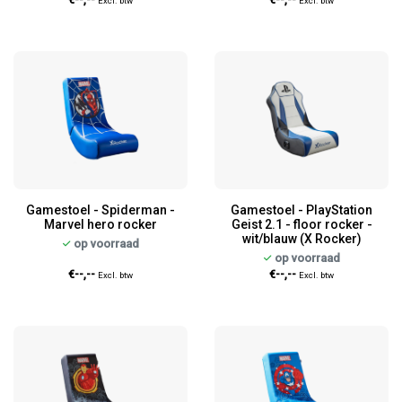
€--,--
€--,--
Excl. btw
Excl. btw
Gamestoel - Spiderman -
Gamestoel - PlayStation
Marvel hero rocker
Geist 2.1 - floor rocker -
wit/blauw (X Rocker)
op voorraad
op voorraad
€--,--
€--,--
Excl. btw
Excl. btw