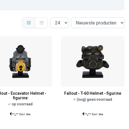
lout - Excavator Helmet -
Fallout - T-60 Helmet - figurine
figurine
(nog) geen voorraad
op voorraad
€--,--
€--,--
Excl. btw
Excl. btw