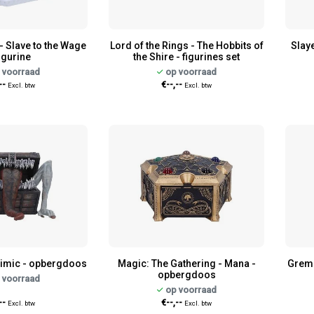
- Slave to the Wage
Lord of the Rings - The Hobbits of
Slaye
figurine
the Shire - figurines set
 voorraad
op voorraad
--
€--,--
Excl. btw
Excl. btw
Mimic - opbergdoos
Magic: The Gathering - Mana -
Greml
opbergdoos
 voorraad
op voorraad
--
€--,--
Excl. btw
Excl. btw