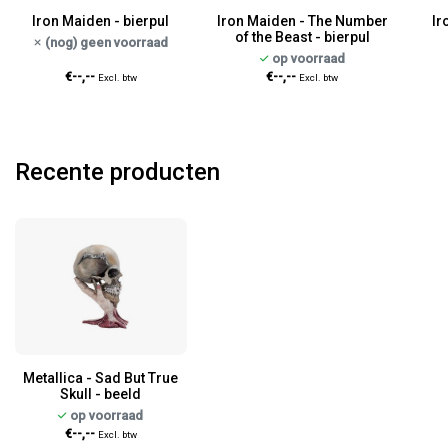
Iron Maiden - bierpul
Iron Maiden - The Number
Ir
of the Beast - bierpul
(nog) geen voorraad
op voorraad
€--,--
€--,--
Excl. btw
Excl. btw
Recente producten
Metallica - Sad But True
Skull - beeld
op voorraad
€--,--
Excl. btw