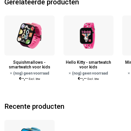
Gerelateerde producten
Squishmallows -
Hello Kitty - smartwatch
Mi
smartwatch voor kids
voor kids
(nog) geen voorraad
(nog) geen voorraad
€--,--
€--,--
Excl. btw
Excl. btw
Recente producten