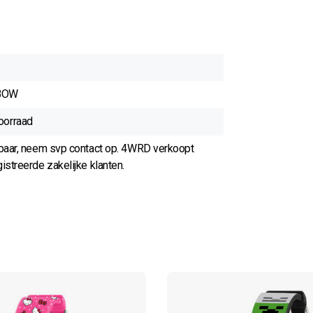
BOW
oorraad
rbaar, neem svp contact op. 4WRD verkoopt
istreerde zakelijke klanten.