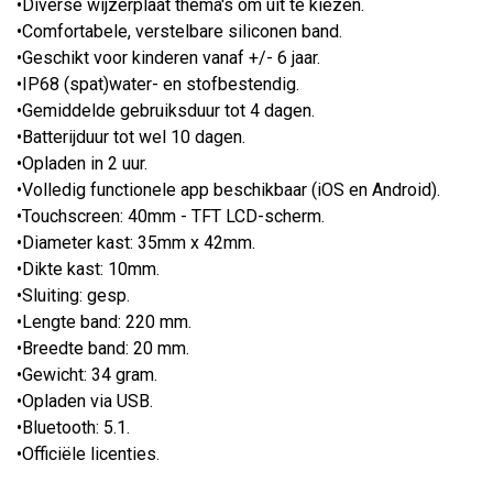
•Diverse wijzerplaat thema's om uit te kiezen.
•Comfortabele, verstelbare siliconen band.
•Geschikt voor kinderen vanaf +/- 6 jaar.
•IP68 (spat)water- en stofbestendig.
•Gemiddelde gebruiksduur tot 4 dagen.
•Batterijduur tot wel 10 dagen.
•Opladen in 2 uur.
•Volledig functionele app beschikbaar (iOS en Android).
•Touchscreen: 40mm - TFT LCD-scherm.
•Diameter kast: 35mm x 42mm.
•Dikte kast: 10mm.
•Sluiting: gesp.
•Lengte band: 220 mm.
•Breedte band: 20 mm.
•Gewicht: 34 gram.
•Opladen via USB.
•Bluetooth: 5.1.
•Officiële licenties.