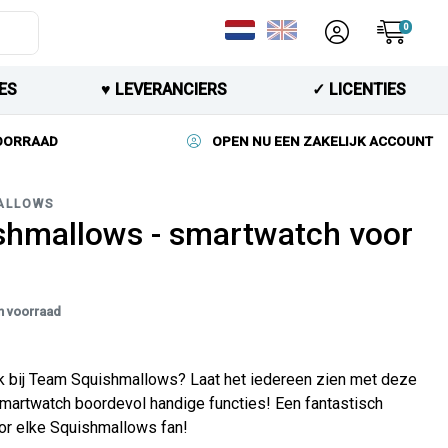
0
ES
♥︎ LEVERANCIERS
✓ LICENTIES
VOORRAAD
OPEN NU EEN ZAKELIJK ACCOUNT
ALLOWS
shmallows - smartwatch voor
n voorraad
ok bij Team Squishmallows? Laat het iedereen zien met deze
 smartwatch boordevol handige functies! Een fantastisch
or elke Squishmallows fan!