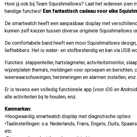
Hoor jij ook bij Team Squishmallows? Laat het iedereen zien 
handige functies!
Een fantastisch cadeau voor elke Squish
De smartwatch heeft een aanpasbaar display met verschillend
kunnen zelf kiezen tussen diverse originele Squishmallows on
De comfortabele band heeft een mooi Squishmallows design, 
liefhebbers. Het is water- en stofbestendig en kan via USB w
Functies: stappenteller, hartslagmeter, activiteitsmonitor, sla
wijzerplaten thema's, meldingen voor oproepen en berichten,
weerwaarschuwingen, herinneringen en alarmen instellen, enz.
Er is tevens een volledig functionele app (voor iOS en Androi
alle activiteiten bij te houden, enz.
Kenmerken:
•Hoogwaardig smartwatch display met diagnotische opties.
•Taalinstellingen: o.a. Nederlands, Frans, Engels, Duits, Spaans
etc.