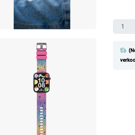
(N
verkoo