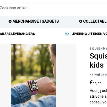
✪ MERCHANDISE | GADGETS
✪ COLLECTABL
WBARE LEVERANCIERS
LEVERING UIT EIGEN 
SQUISHM
Squi
kids
(nog) gee
€--,--
Hoor jij o
stijlvolle
cadeau vo