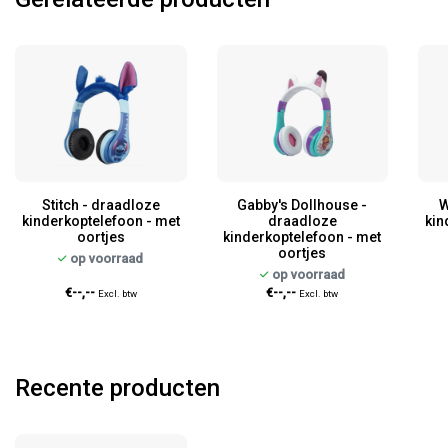
Stitch - draadloze
Gabby's Dollhouse -
W
kinderkoptelefoon - met
draadloze
kin
oortjes
kinderkoptelefoon - met
oortjes
op voorraad
op voorraad
€--,--
€--,--
Excl. btw
Excl. btw
Recente producten