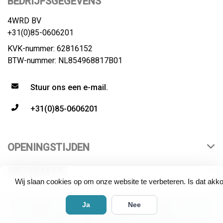
BEDRIJFSGEGEVENS
4WRD BV
+31(0)85-0606201
KVK-nummer: 62816152
BTW-nummer: NL854968817B01
Stuur ons een e-mail.
+31(0)85-0606201
OPENINGSTIJDEN
INFORMATIE
Wij slaan cookies op om onze website te verbeteren. Is dat akk
© Copyright 2026 4WRD | distributeur All rights reserved.
Ja
Nee
All product names, logos and brands are property of their