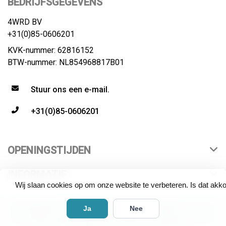
BEDRIJFSGEGEVENS
4WRD BV
+31(0)85-0606201
KVK-nummer: 62816152
BTW-nummer: NL854968817B01
Stuur ons een e-mail.
+31(0)85-0606201
OPENINGSTIJDEN
INFORMATIE
Wij slaan cookies op om onze website te verbeteren. Is dat akk
© Copyright 2026 4WRD | distributeur All rights reserved.
Ja
Nee
All product names, logos and brands are property of their