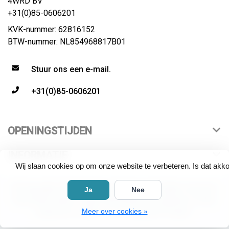
4WRD BV
+31(0)85-0606201
KVK-nummer: 62816152
BTW-nummer: NL854968817B01
Stuur ons een e-mail.
+31(0)85-0606201
OPENINGSTIJDEN
INFORMATIE
Wij slaan cookies op om onze website te verbeteren. Is dat akk
© Copyright 2026 4WRD | distributeur All rights reserved.
Ja
Nee
All product names, logos and brands are property of their
Meer over cookies »
respective owners. "Live Long and Prosper".