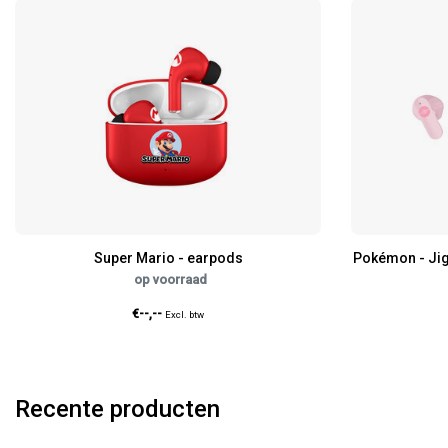
Super Mario - earpods
Pokémon - Jigg
op voorraad
€--,--
Excl. btw
Recente producten