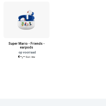
Super Mario - Friends -
earpods
op voorraad
€--,--
Excl. btw