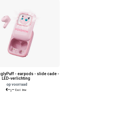
lyPuff - earpods - slide cade -
LED-verlichting
op voorraad
€--,--
Excl. btw