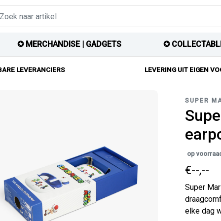
✪ MERCHANDISE | GADGETS
✪ COLLECTABL
ARE LEVERANCIERS
LEVERING UIT EIGEN V
SUPER M
Supe
earp
op voorraa
€--,--
Super Mari
draagcomfo
elke dag w