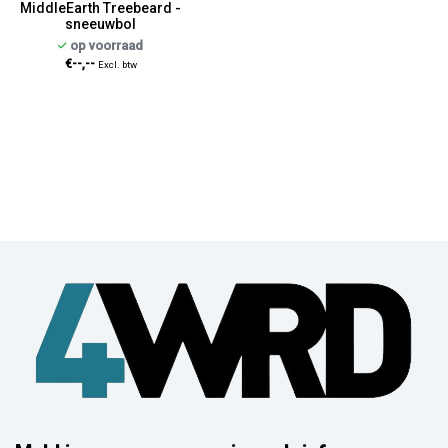
MiddleEarth Treebeard -
sneeuwbol
op voorraad
€--,--
Excl. btw