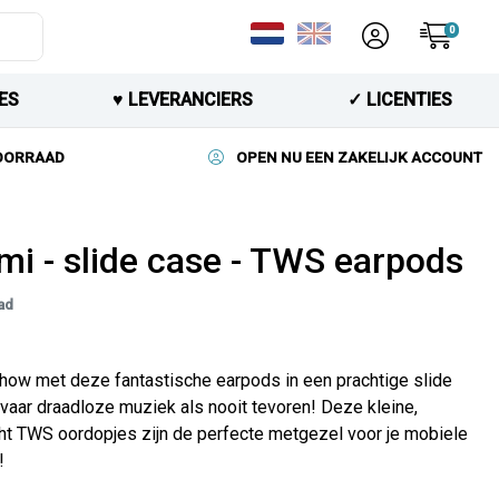
0
ES
♥︎ LEVERANCIERS
✓ LICENTIES
VOORRAAD
OPEN NU EEN ZAKELIJK ACCOUNT
mi - slide case - TWS earpods
ad
how met deze fantastische earpods in een prachtige slide
vaar draadloze muziek als nooit tevoren! Deze kleine,
ht TWS oordopjes zijn de perfecte metgezel voor je mobiele
!