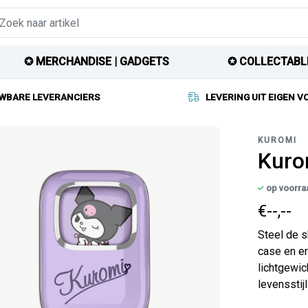
✪ MERCHANDISE | GADGETS
✪ COLLECTABL
WBARE LEVERANCIERS
LEVERING UIT EIGEN 
KUROMI
Kuro
op voorra
€--,--
Steel de s
case en er
lichtgewic
levensstijl