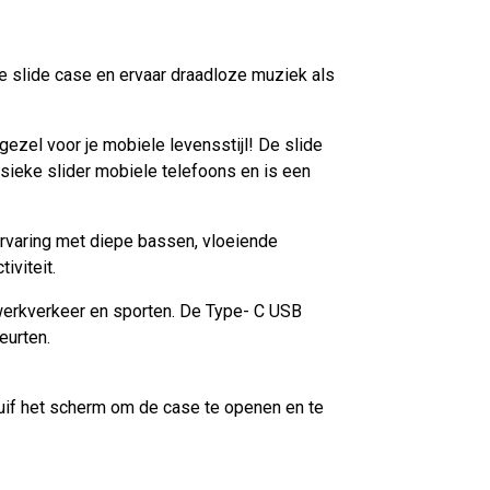
e slide case en ervaar draadloze muziek als
ezel voor je mobiele levensstijl! De slide
ssieke slider mobiele telefoons en is een
ervaring met diepe bassen, vloeiende
iviteit.
werkverkeer en sporten. De Type- C USB
eurten.
huif het scherm om de case te openen en te