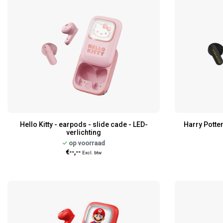
Hello Kitty - earpods - slide cade - LED-
Harry Potter
verlichting
op voorraad
€--,--
Excl. btw