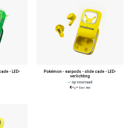
cade - LED-
Pokémon - earpods - slide cade - LED-
verlichting
op voorraad
€--,--
Excl. btw