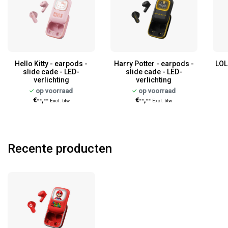
Hello Kitty - earpods -
Harry Potter - earpods -
LOL
slide cade - LED-
slide cade - LED-
verlichting
verlichting
op voorraad
op voorraad
€--,--
€--,--
Excl. btw
Excl. btw
Recente producten