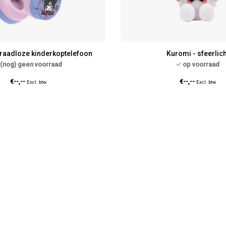
raadloze kinderkoptelefoon
Kuromi - sfeerlich
(nog) geen voorraad
op voorraad
€--,--
€--,--
Excl. btw
Excl. btw