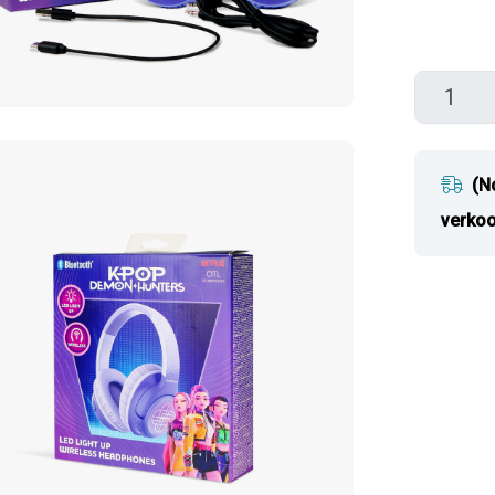
(N
verkoo