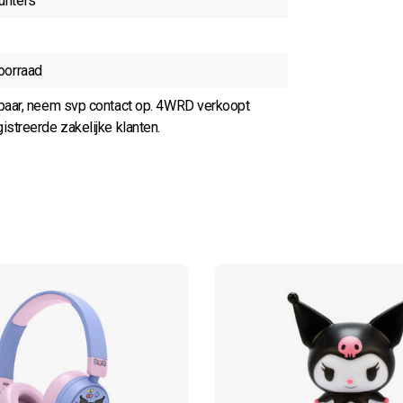
nters
oorraad
rbaar, neem svp contact op. 4WRD verkoopt
istreerde zakelijke klanten.