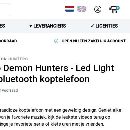
0
ES
♥︎ LEVERANCIERS
✓ LICENTIES
VOORRAAD
OPEN NU EEN ZAKELIJK ACCOUNT
MON HUNTERS
 Demon Hunters - Led Light
 bluetooth koptelefoon
n voorraad
 draadloze koptelefoon met een geweldig design. Geniet elke
an je favoriete muziek, kijk de leukste videos terug op
inge je favoriete serie of klets uren met je vrienden.