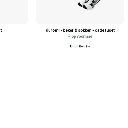
t
Kuromi - beker & sokken - cadeauset
op voorraad
€--,--
Excl. btw