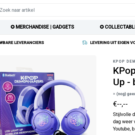
✪ MERCHANDISE | GADGETS
✪ COLLECTABL
WBARE LEVERANCIERS
LEVERING UIT EIGEN 
KPOP DE
KPop
Up -
(nog) gee
€--,--
Stijlvolle
dag weer v
Youtube, b