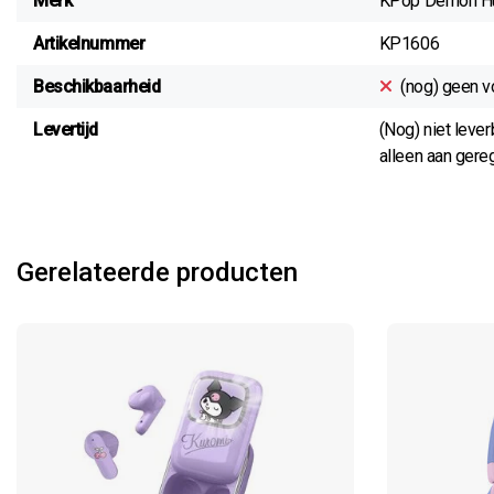
Merk
KPop Demon Hu
Artikelnummer
KP1606
Beschikbaarheid
(nog) geen v
Levertijd
(Nog) niet leve
alleen aan gereg
Gerelateerde producten