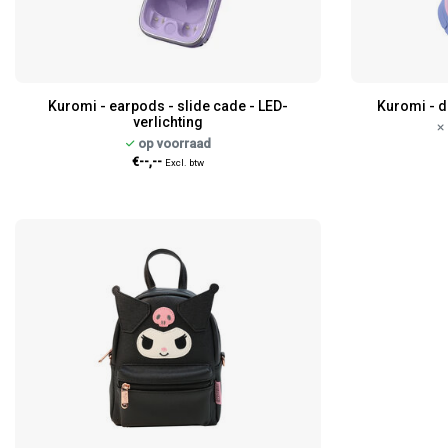
Kuromi - earpods - slide cade - LED-
Kuromi - d
verlichting
op voorraad
€--,--
Excl. btw