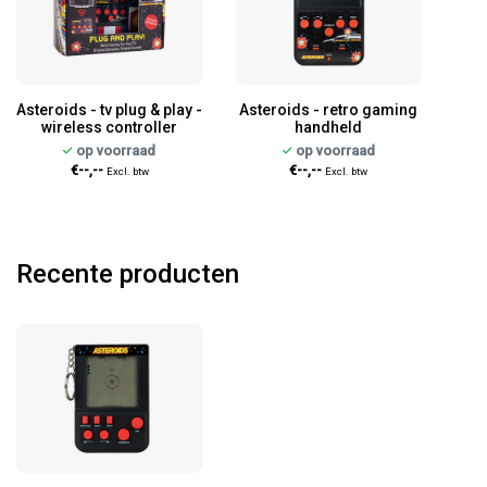
Asteroids - tv plug & play -
Asteroids - retro gaming
wireless controller
handheld
op voorraad
op voorraad
€--,--
€--,--
Excl. btw
Excl. btw
Recente producten