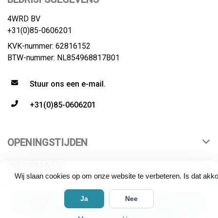
4WRD BV
+31(0)85-0606201
KVK-nummer: 62816152
BTW-nummer: NL854968817B01
Stuur ons een e-mail.
+31(0)85-0606201
OPENINGSTIJDEN
INFORMATIE
Wij slaan cookies op om onze website te verbeteren. Is dat akk
© Copyright 2026 4WRD | distributeur All rights reserved.
Ja
Nee
All product names, logos and brands are property of their