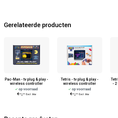
Gerelateerde producten
Pac-Man - tv plug & play -
Tetris - tv plug & play -
Tetr
wireless controller
wireless controller
- 2
op voorraad
op voorraad
€--,--
€--,--
Excl. btw
Excl. btw