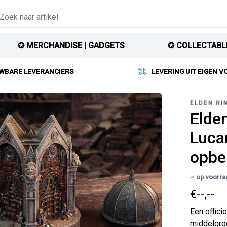
✪ MERCHANDISE | GADGETS
✪ COLLECTABL
WBARE LEVERANCIERS
LEVERING UIT EIGEN 
ELDEN RI
Elde
Lucar
opbe
op voorra
€--,--
Een offici
middelgroo