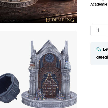
Academie 
Le
geregi