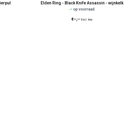
ierpul
Elden Ring - Black Knife Assassin - wijnkelk
op voorraad
€--,--
Excl. btw