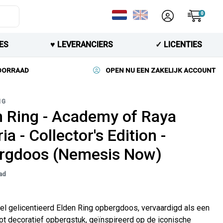
0
ES
♥︎ LEVERANCIERS
✓ LICENTIES
VOORRAAD
OPEN NU EEN ZAKELIJK ACCOUNT
NG
n Ring - Academy of Raya
ia - Collector's Edition -
rgdoos (Nemesis Now)
ad
eel gelicentieerd Elden Ring opbergdoos, vervaardigd als een
t decoratief opbergstuk, geïnspireerd op de iconische