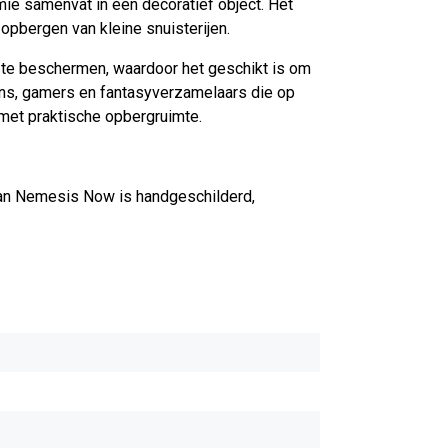
ie samenvat in één decoratief object. Het
pbergen van kleine snuisterijen.
 te beschermen, waardoor het geschikt is om
ans, gamers en fantasyverzamelaars die op
k met praktische opbergruimte.
 van Nemesis Now is handgeschilderd,