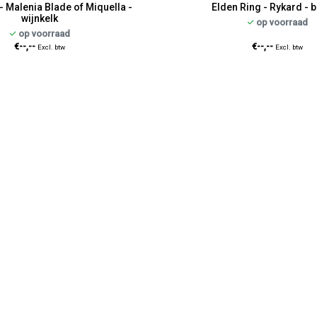
- Malenia Blade of Miquella -
Elden Ring - Rykard - b
wijnkelk
op voorraad
op voorraad
€--,--
€--,--
Excl. btw
Excl. btw