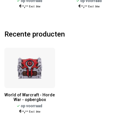
op voorraad
op voorraad
€--,--
€--,--
Excl. btw
Excl. btw
Recente producten
World of Warcraft - Horde
War - opbergbox
op voorraad
€--,--
Excl. btw