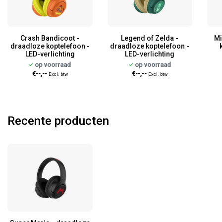
Crash Bandicoot -
Legend of Zelda -
Mi
draadloze koptelefoon -
draadloze koptelefoon -
LED-verlichting
LED-verlichting
op voorraad
op voorraad
€--,--
€--,--
Excl. btw
Excl. btw
Recente producten