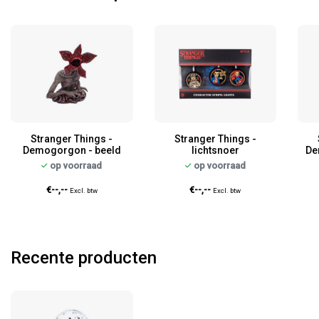
Stranger Things -
Stranger Things -
Demogorgon - beeld
lichtsnoer
De
op voorraad
op voorraad
€--,--
€--,--
Excl. btw
Excl. btw
Recente producten