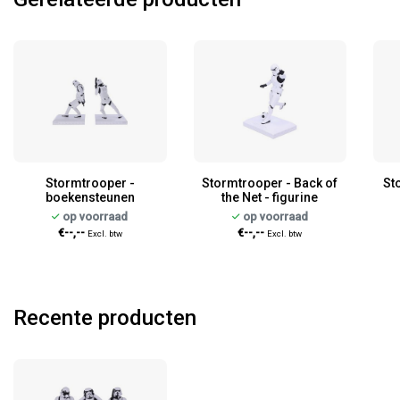
Stormtrooper -
Stormtrooper - Back of
St
boekensteunen
the Net - figurine
op voorraad
op voorraad
€--,--
€--,--
Excl. btw
Excl. btw
Recente producten