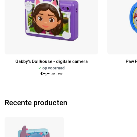
Gabby's Dollhouse - digitale camera
Paw P
op voorraad
€--,--
Excl. btw
Recente producten