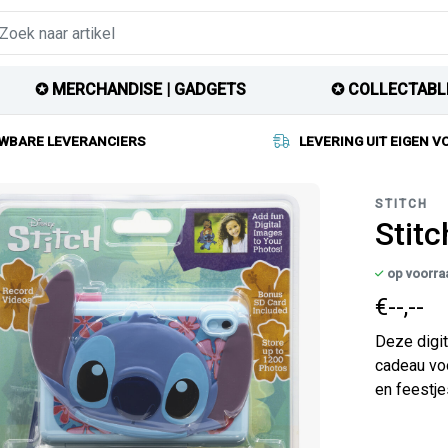
✪ MERCHANDISE | GADGETS
✪ COLLECTABL
WBARE LEVERANCIERS
LEVERING UIT EIGEN 
STITCH
Stitc
op voorra
€--,--
Deze digit
cadeau voo
en feestje