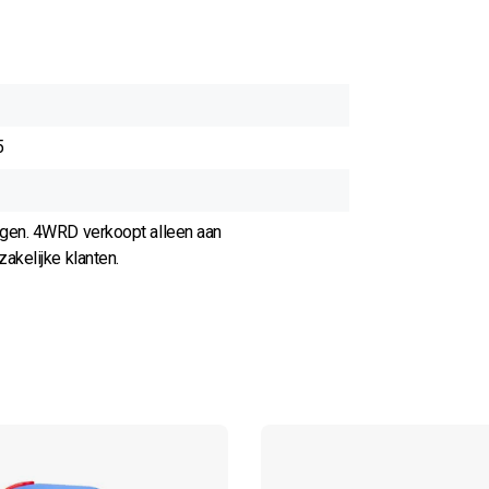
5
agen. 4WRD verkoopt alleen aan
akelijke klanten.