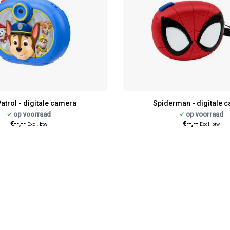
atrol - digitale camera
Spiderman - digitale 
op voorraad
op voorraad
€--,--
€--,--
Excl. btw
Excl. btw