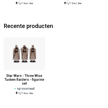
€--,--
€--,--
Excl. btw
Excl. btw
Recente producten
Star Wars - Three Wise
Tusken Raiders - figurine
set
op voorraad
€--,--
Excl. btw