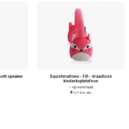
ooth speaker
Squishmallows - Fifi - draadloze
kinderkoptelefoon
op voorraad
€--,--
Excl. btw