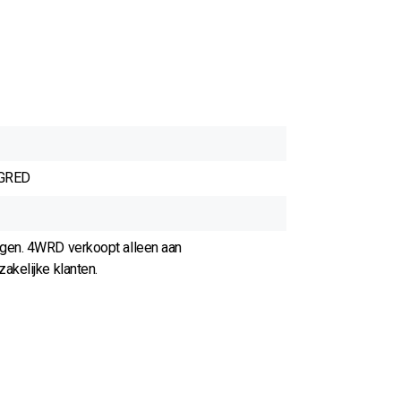
GRED
agen. 4WRD verkoopt alleen aan
akelijke klanten.