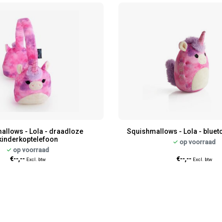
allows - Lola - draadloze
Squishmallows - Lola - bluet
kinderkoptelefoon
op voorraad
op voorraad
€--,--
€--,--
Excl. btw
Excl. btw