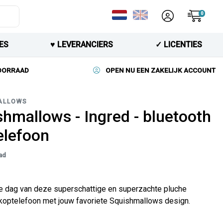
0
ES
♥︎ LEVERANCIERS
✓ LICENTIES
VOORRAAD
OPEN NU EEN ZAKELIJK ACCOUNT
ALLOWS
shmallows - Ingred - bluetooth
elefoon
ad
ke dag van deze superschattige en superzachte pluche
 koptelefoon met jouw favoriete Squishmallows design.