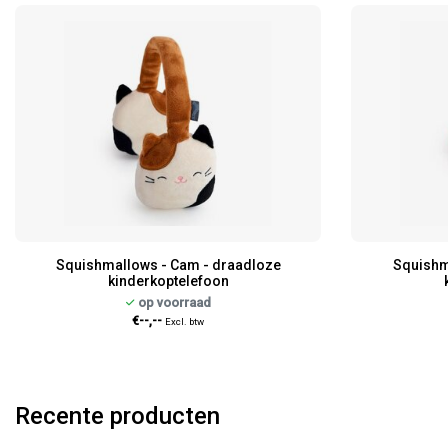
Squishmallows - Cam - draadloze
Squishm
kinderkoptelefoon
op voorraad
€--,--
Excl. btw
Recente producten