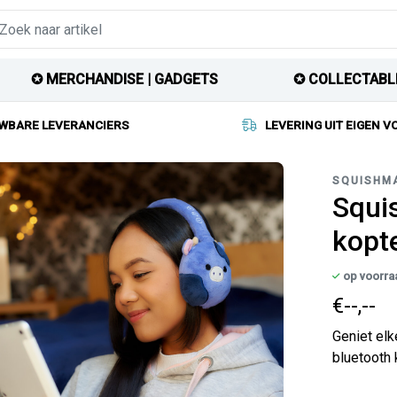
✪ MERCHANDISE | GADGETS
✪ COLLECTABL
WBARE LEVERANCIERS
LEVERING UIT EIGEN 
SQUISHM
Squi
kopt
op voorra
€--,--
Geniet el
bluetooth