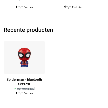
€--,--
€--,--
Excl. btw
Excl. btw
Recente producten
Spiderman - bluetooth
speaker
op voorraad
€--,--
Excl. btw