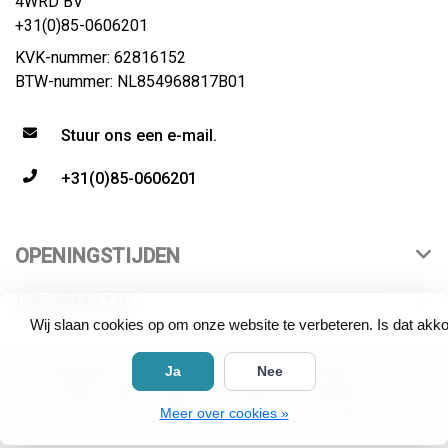
4WRD BV
+31(0)85-0606201
KVK-nummer: 62816152
BTW-nummer: NL854968817B01
Stuur ons een e-mail.
+31(0)85-0606201
OPENINGSTIJDEN
INFORMATIE
Wij slaan cookies op om onze website te verbeteren. Is dat akk
© Copyright 2026 4WRD | distributeur All rights reserved.
Ja
Nee
All product names, logos and brands are property of their
Meer over cookies »
respective owners. "Live Long and Prosper".