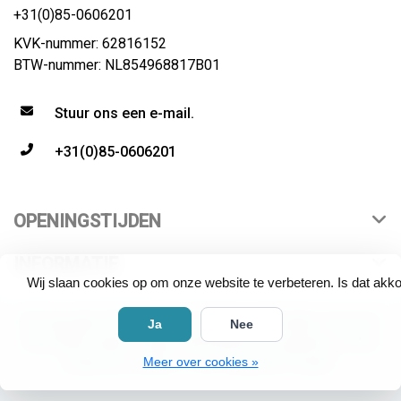
+31(0)85-0606201
KVK-nummer: 62816152
BTW-nummer: NL854968817B01
Stuur ons een e-mail.
+31(0)85-0606201
OPENINGSTIJDEN
INFORMATIE
Wij slaan cookies op om onze website te verbeteren. Is dat akk
© Copyright 2026 4WRD | distributeur All rights reserved.
Ja
Nee
All product names, logos and brands are property of their
Meer over cookies »
respective owners. "Live Long and Prosper".