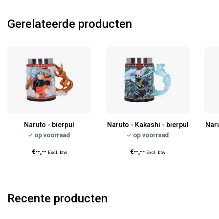
Gerelateerde producten
Naruto - bierpul
Naruto - Kakashi - bierpul
Naru
op voorraad
op voorraad
€--,--
€--,--
Excl. btw
Excl. btw
Recente producten