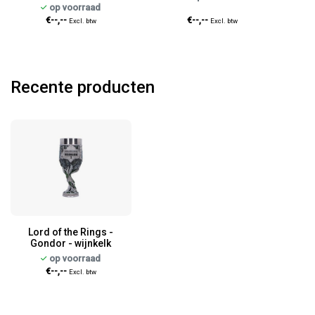
op voorraad
€--,--
€--,--
Excl. btw
Excl. btw
Recente producten
Lord of the Rings -
Gondor - wijnkelk
op voorraad
€--,--
Excl. btw