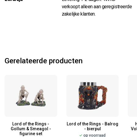
verkoopt alleen aan geregistreerde
zakelijke klanten.
Gerelateerde producten
Lord of the Rings -
Lord of the Rings - Balrog
Gollum & Smeagol -
- bierpul
Vo
figurine set
op voorraad