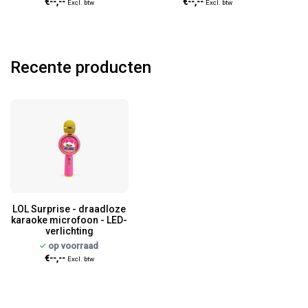
€--,--
€--,--
Excl. btw
Excl. btw
Recente producten
LOL Surprise - draadloze
karaoke microfoon - LED-
verlichting
op voorraad
€--,--
Excl. btw