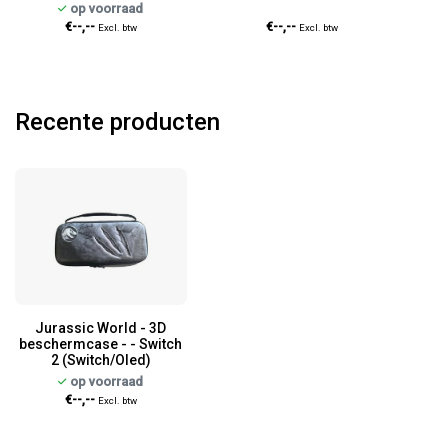
op voorraad
€--,--
€--,--
Excl. btw
Excl. btw
Recente producten
Jurassic World - 3D
beschermcase - - Switch
2 (Switch/Oled)
op voorraad
€--,--
Excl. btw