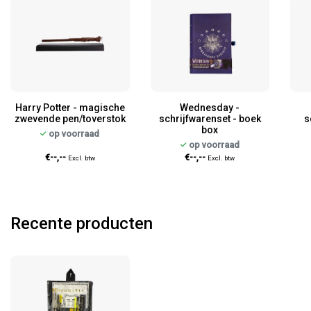
Harry Potter - magische
Wednesday -
zwevende pen/toverstok
schrijfwarenset - boek
s
box
op voorraad
op voorraad
€--,--
€--,--
Excl. btw
Excl. btw
Recente producten