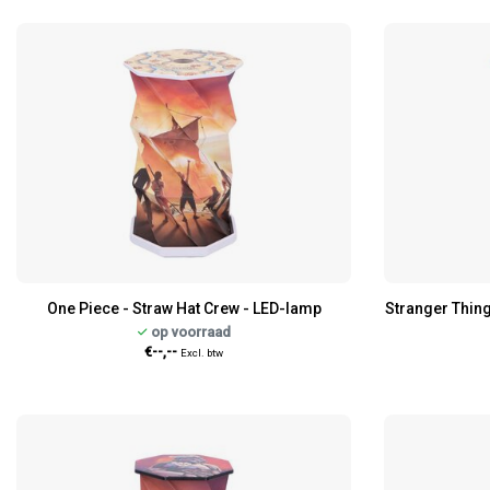
One Piece - Straw Hat Crew - LED-lamp
Stranger Thin
op voorraad
€--,--
Excl. btw