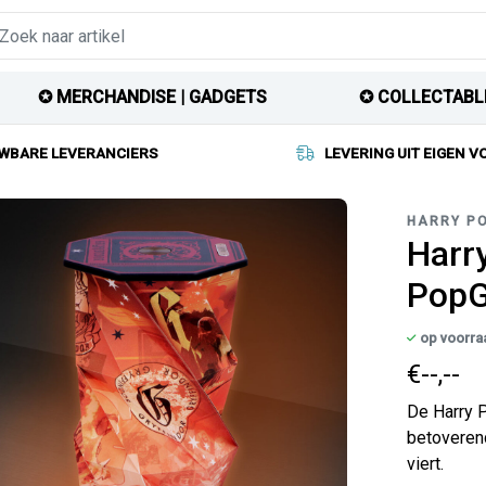
✪ MERCHANDISE | GADGETS
✪ COLLECTABL
WBARE LEVERANCIERS
LEVERING UIT EIGEN 
HARRY P
Harry
PopG
op voorra
€--,--
De Harry 
betoverend
viert.