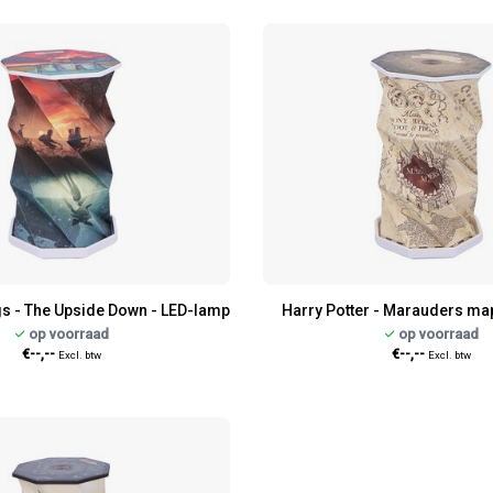
gs - The Upside Down - LED-lamp
Harry Potter - Marauders ma
op voorraad
op voorraad
€--,--
€--,--
Excl. btw
Excl. btw