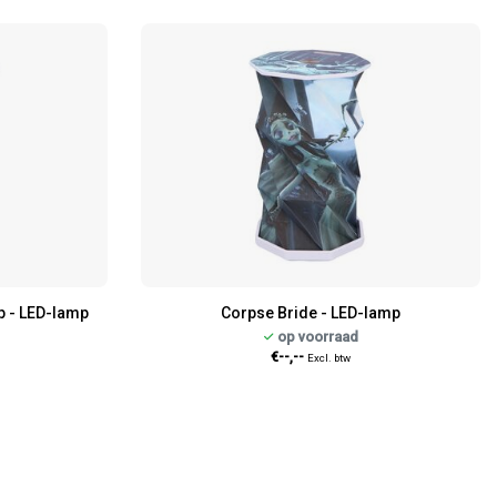
p - LED-lamp
Corpse Bride - LED-lamp
op voorraad
€--,--
Excl. btw