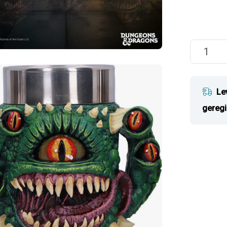
Le
geregi