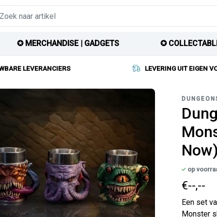
✪ MERCHANDISE | GADGETS
✪ COLLECTABL
WBARE LEVERANCIERS
LEVERING UIT EIGEN 
DUNGEON
Dung
Mons
Now
op voorra
€--,--
Een set va
Monster sh