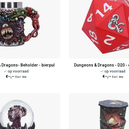
Dragons- Beholder - bierpul
Dungeons & Dragons - D20 -
op voorraad
op voorraad
€--,--
€--,--
Excl. btw
Excl. btw