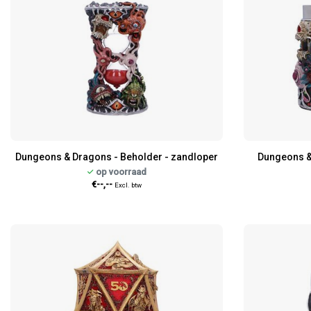
Dungeons & Dragons - Beholder - zandloper
Dungeons & 
op voorraad
€--,--
Excl. btw