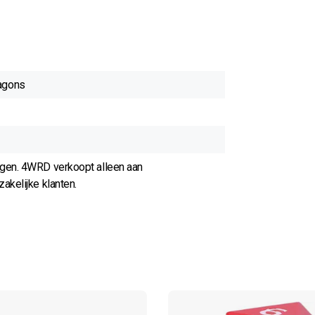
agons
agen. 4WRD verkoopt alleen aan
akelijke klanten.