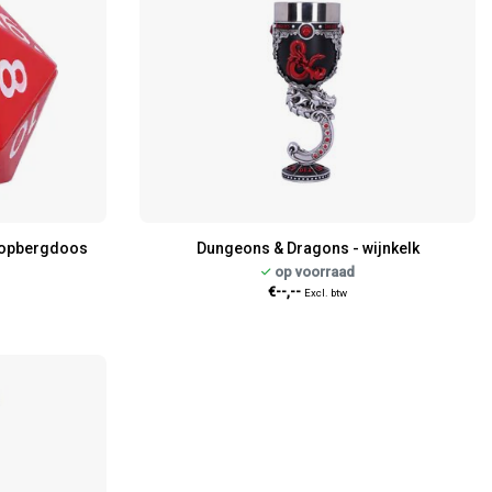
 opbergdoos
Dungeons & Dragons - wijnkelk
op voorraad
€--,--
Excl. btw