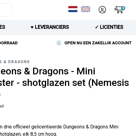
0
ES
♥︎ LEVERANCIERS
✓ LICENTIES
VOORRAAD
OPEN NU EEN ZAKELIJK ACCOUNT
S & DRAGONS
eons & Dragons - Mini
ter - shotglazen set (Nemesis
)
ad
n drie officieel gelicentieerde Dungeons & Dragons Mini
otglazen, elk 8,5 cm hoog.