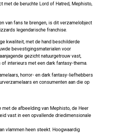
ct met de beruchte Lord of Hatred, Mephisto,
n van fans te brengen, is dit verzamelobject
lizzards legendarische franchise.
e kwaliteit, met de hand beschilderde
ouwde bevestigingsmaterialen voor
anjagende gezicht natuurgetrouw vast,
 of interieurs met een dark fantasy-thema.
melaars, horror- en dark fantasy-liefhebbers
uurverzamelaars en consumenten aan die op
te met de afbeelding van Mephisto, de Heer
heid vast in een opvallende driedimensionale
 van vlammen heen steekt. Hoogwaardig