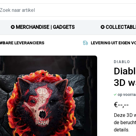
✪ MERCHANDISE | GADGETS
✪ COLLECTABL
WBARE LEVERANCIERS
LEVERING UIT EIGEN 
DIABLO
Diabl
3D w
op voorra
€--,--
Deze 3D wa
de beruch
details.