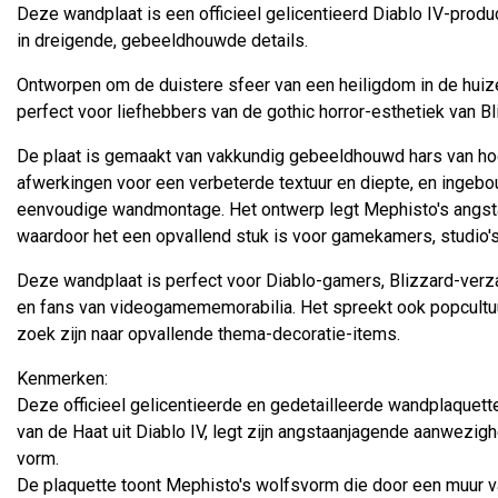
Deze wandplaat is een officieel gelicentieerd Diablo IV-produ
in dreigende, gebeeldhouwde details.
Ontworpen om de duistere sfeer van een heiligdom in de huize
perfect voor liefhebbers van de gothic horror-esthetiek van B
De plaat is gemaakt van vakkundig gebeeldhouwd hars van hog
afwerkingen voor een verbeterde textuur en diepte, en ingeb
eenvoudige wandmontage. Het ontwerp legt Mephisto's angsta
waardoor het een opvallend stuk is voor gamekamers, studio's
Deze wandplaat is perfect voor Diablo-gamers, Blizzard-verza
en fans van videogamememorabilia. Het spreekt ook popcult
zoek zijn naar opvallende thema-decoratie-items.
Kenmerken:
Deze officieel gelicentieerde en gedetailleerde wandplaquet
van de Haat uit Diablo IV, legt zijn angstaanjagende aanwezig
vorm.
De plaquette toont Mephisto's wolfsvorm die door een muur