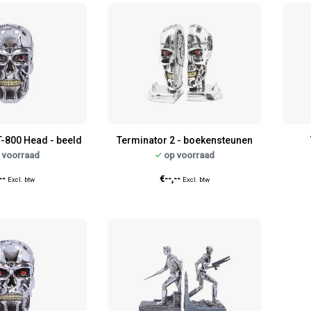
T-800 Head - beeld
Terminator 2 - boekensteunen
 voorraad
op voorraad
--
€--,--
Excl. btw
Excl. btw