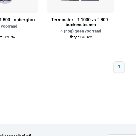
 T-800 - opbergbox
Terminator - T-1000 vs T-800 -
boekensteunen
 voorraad
(nog) geen voorraad
--
€--,--
Excl. btw
Excl. btw
1