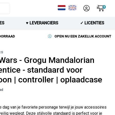
0
ES
♥︎ LEVERANCIERS
✓ LICENTIES
VOORRAAD
OPEN NU EEN ZAKELIJK ACCOUNT
RS
 Wars - Grogu Mandalorian
entice - standaard voor
oon | controller | oplaadcase
ad
e dag van je favoriete personage terwijl je jouw accessoires
veilig weglegt. Deze stijlvolle standaard is perfect voor je