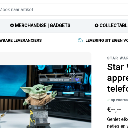
✪ MERCHANDISE | GADGETS
✪ COLLECTABL
WBARE LEVERANCIERS
LEVERING UIT EIGEN 
STAR WA
Star
appr
telef
op voorra
€--,--
Geniet elk
netjes en 