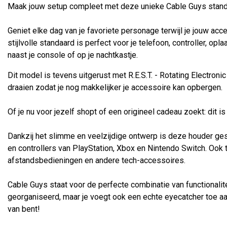
Maak jouw setup compleet met deze unieke Cable Guys stand
Geniet elke dag van je favoriete personage terwijl je jouw acc
stijlvolle standaard is perfect voor je telefoon, controller, op
naast je console of op je nachtkastje.
Dit model is tevens uitgerust met R.E.S.T. - Rotating Electron
draaien zodat je nog makkelijker je accessoire kan opbergen.
Of je nu voor jezelf shopt of een origineel cadeau zoekt: dit i
Dankzij het slimme en veelzijdige ontwerp is deze houder ge
en controllers van PlayStation, Xbox en Nintendo Switch. Ook
afstandsbedieningen en andere tech-accessoires.
Cable Guys staat voor de perfecte combinatie van functionalitei
georganiseerd, maar je voegt ook een echte eyecatcher toe aan 
van bent!