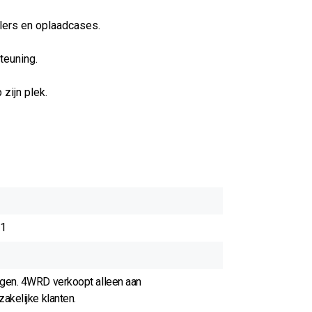
llers en oplaadcases.
teuning.
zijn plek.
1
agen. 4WRD verkoopt alleen aan
akelijke klanten.