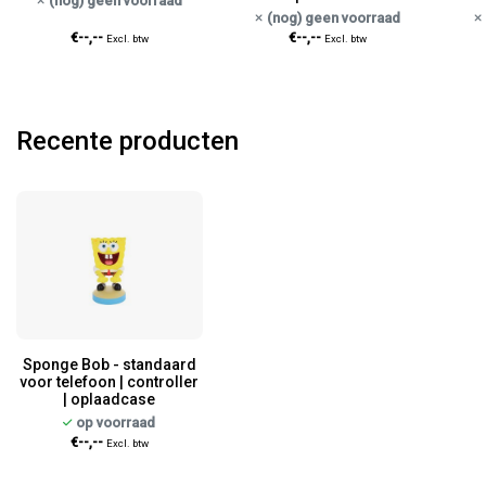
(nog) geen voorraad
(nog) geen voorraad
€--,--
€--,--
Excl. btw
Excl. btw
Recente producten
Sponge Bob - standaard
voor telefoon | controller
| oplaadcase
op voorraad
€--,--
Excl. btw