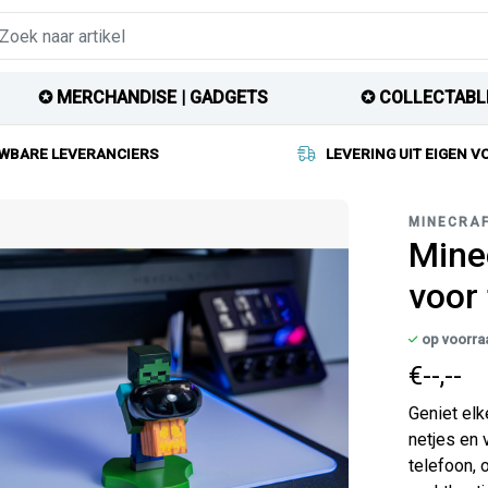
✪ MERCHANDISE | GADGETS
✪ COLLECTABL
WBARE LEVERANCIERS
LEVERING UIT EIGEN 
MINECRA
Mine
voor 
op voorra
€--,--
Geniet elk
netjes en 
telefoon, 