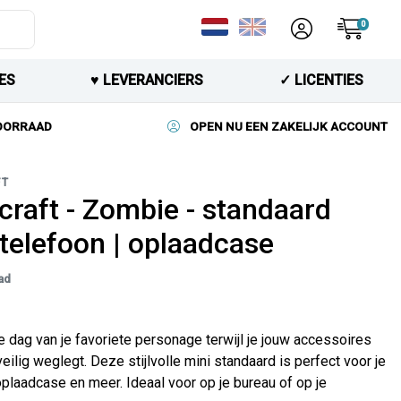
0
ES
♥︎ LEVERANCIERS
✓ LICENTIES
VOORRAAD
OPEN NU EEN ZAKELIJK ACCOUNT
FT
craft - Zombie - standaard
telefoon | oplaadcase
ad
e dag van je favoriete personage terwijl je jouw accessoires
veilig weglegt. Deze stijlvolle mini standaard is perfect voor je
oplaadcase en meer. Ideaal voor op je bureau of op je