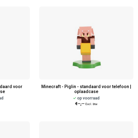
ndaard voor
Minecraft - Piglin - standaard voor telefoon |
ase
oplaadcase
ad
op voorraad
€--,--
Excl. btw