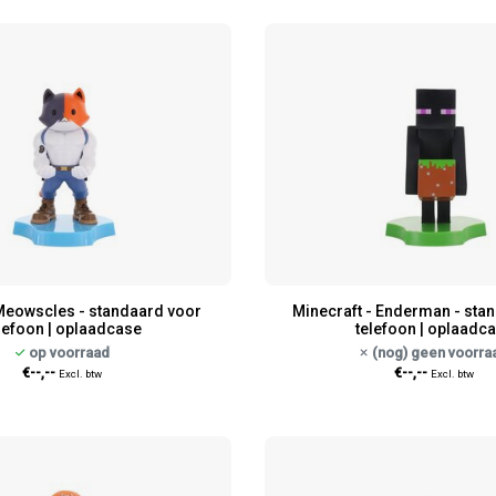
 Meowscles - standaard voor
Minecraft - Enderman - sta
lefoon | oplaadcase
telefoon | oplaadc
op voorraad
(nog) geen voorra
€--,--
€--,--
Excl. btw
Excl. btw