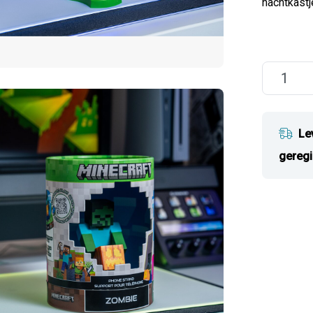
nachtkastj
Le
geregi