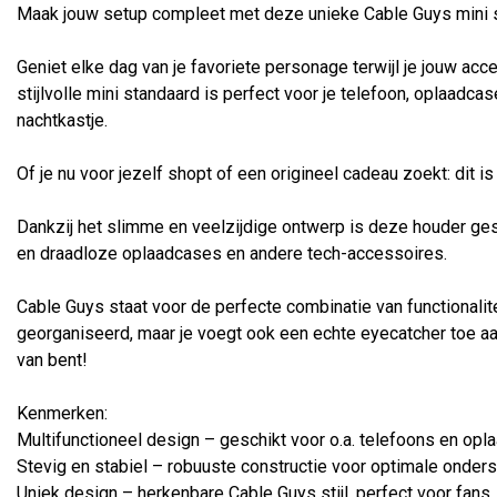
Maak jouw setup compleet met deze unieke Cable Guys mini 
Geniet elke dag van je favoriete personage terwijl je jouw acc
stijlvolle mini standaard is perfect voor je telefoon, oplaadcas
nachtkastje.
Of je nu voor jezelf shopt of een origineel cadeau zoekt: dit i
Dankzij het slimme en veelzijdige ontwerp is deze houder ge
en draadloze oplaadcases en andere tech-accessoires.
Cable Guys staat voor de perfecte combinatie van functionalitei
georganiseerd, maar je voegt ook een echte eyecatcher toe aan 
van bent!
Kenmerken:
Multifunctioneel design – geschikt voor o.a. telefoons en opl
Stevig en stabiel – robuuste constructie voor optimale onders
Uniek design – herkenbare Cable Guys stijl, perfect voor fans.