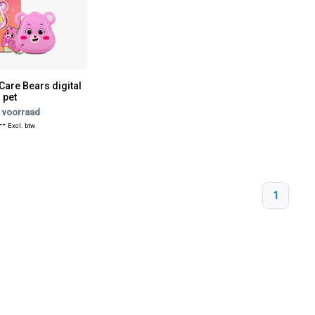
Care Bears digital
pet
 voorraad
--
Excl. btw
1