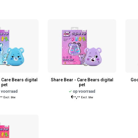
 Care Bears digital
Share Bear - Care Bears digital
Goo
pet
pet
 voorraad
op voorraad
--
€--,--
Excl. btw
Excl. btw