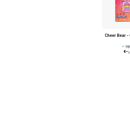
Cheer Bear - 
op
€--,