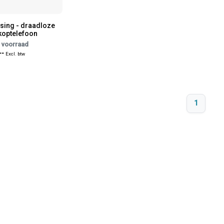
sing - draadloze
koptelefoon
 voorraad
--
Excl. btw
1